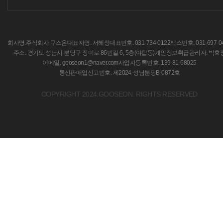
회사명.주식회사 구스온
대표자명. 서혜정
대표번호. 031-734-0122
팩스번호. 031-697-0
주소. 경기도 성남시 분당구 장미로 86번길 6, 5층(야탑동)
개인정보취급관리자. 박효
이메일. gooseon1@naver.com
사업자등록번호. 139-81-68025
통신판매업신고번호. 제2024-성남분당B-0872호
COPYRIGHT 2024.GOOSEON. RIGHTS RESERVED