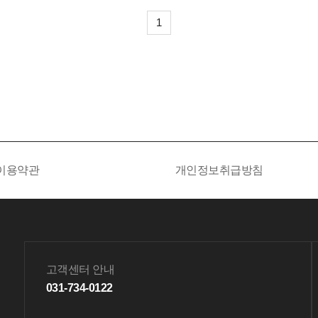
세요. 결제가 진
1
상담원이 안내 드
다. (기간 2~3
이용약관
개인정보취급방침
고객센터 안내
031-734-0122