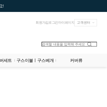
요!
회원가입
로그인
마이페이지
버세트
구스이불ㅣ구스베개
커버류