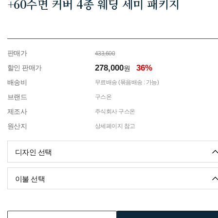
+60수면 커버 4종 웨딩 세미 패키지
판매가
433,600
278,000
36%
할인 판매가
원
배송비
무료배송 (묶음배송 : 가능)
브랜드
구스온
제조사
주식회사 구스온
원산지
상세페이지 참고
디자인 선택
이불 선택