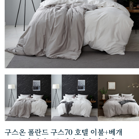
구스온 폴란드 구스70 호텔 이불+베개