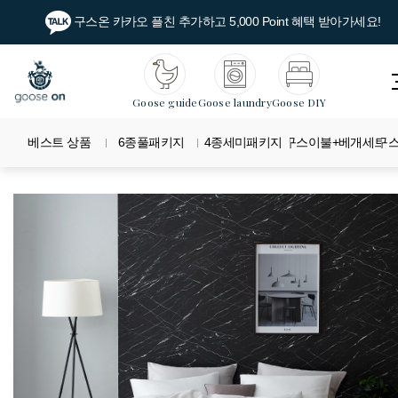
구스온 카카오 플친 추가하고 5,000 Point 혜택 받아가세요!
Goose guide
Goose laundry
Goose DIY
베스트 상품
6종풀패키지
4종세미패키지
구스이불+베개세트
구