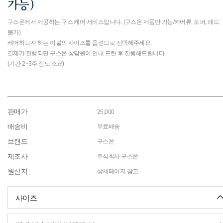
가능)
구스온에서 제공하는 구스 케어 서비스입니다. (구스온 제품만 가능/커버류, 토퍼, 패드
불가)
케어하고자 하는 이불의 사이즈를 옵션으로 선택해주세요.
결제가 진행되면 구스온 상담원이 안내 드린 후 진행해드립니다.
(기간 2~3주 정도 소요)
판매가
25,000
배송비
무료배송
브랜드
구스온
제조사
주식회사 구스온
원산지
상세페이지 참고
사이즈