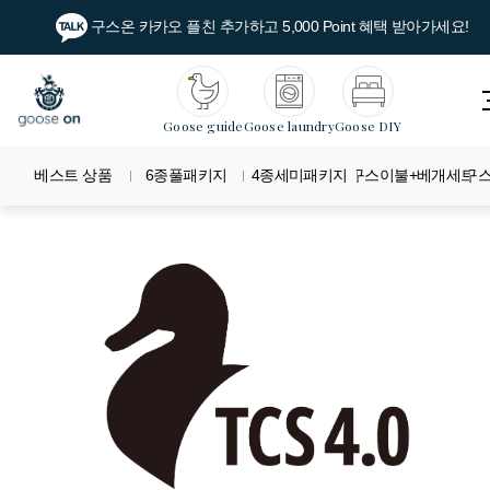
구스온 카카오 플친 추가하고 5,000 Point 혜택 받아가세요!
Goose guide
Goose laundry
Goose DIY
베스트 상품
6종풀패키지
4종세미패키지
구스이불+베개세트
구