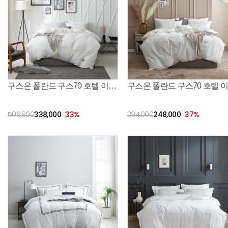
한 숙면을 제공합니다.
구스온 폴란드 구스70 호텔 이불+수피마 100수 커버세트
506,800
338,000
33
%
394,000
248,000
37
%