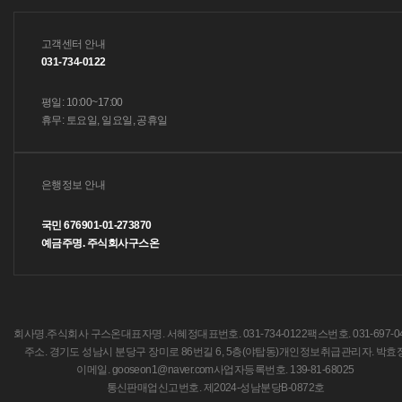
고객센터 안내
031-734-0122
평일: 10:00~17:00
휴무: 토요일, 일요일, 공휴일
은행정보 안내
국민 676901-01-273870
예금주명. 주식회사구스온
회사명.주식회사 구스온
대표자명. 서혜정
대표번호. 031-734-0122
팩스번호. 031-697-0
주소. 경기도 성남시 분당구 장미로 86번길 6, 5층(야탑동)
개인정보취급관리자. 박효
이메일. gooseon1@naver.com
사업자등록번호. 139-81-68025
통신판매업신고번호. 제2024-성남분당B-0872호