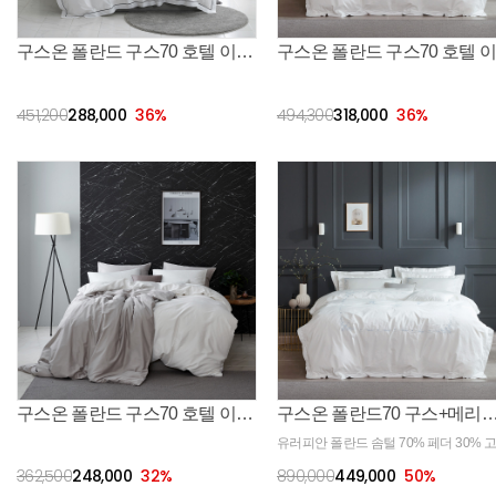
구스온 폴란드 구스70 호텔 이불+캐드미오차콜 커버세트
451,200
288,000
36
%
494,300
318,000
36
%
구스온 폴란드 구스70 호텔 이불+60수면 커버세트
구스온 폴란드70 구스+메리블루 손자수 순면 이
유러피안 폴란드 솜털 70% 페더 30% 
러티의 구스이불입니다. 구스이불과 가
362,500
248,000
32
%
890,000
449,000
50
%
잘 맞는 최적의 60수 화이트 순면 원단에