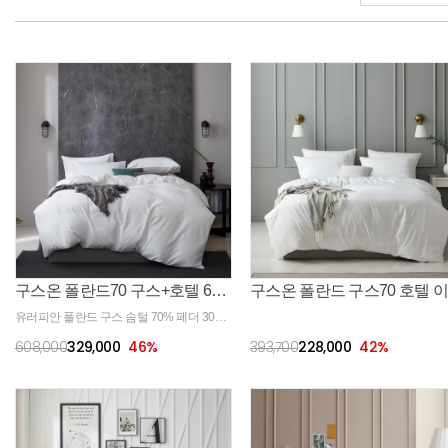
구스온 폴란드70 구스+호텔 60수 면 이불커버세트
유러피안 폴란드 구스 솜털 70% 페더 30%
필파워 640+ 충전재로 가성비 좋은 구스이
608,000
329,000
46
%
393,700
228,000
42
%
불속통과 호텔 60수 면 원단의 이불커버세
트 구성의 제품입니다. 화이트와 그레이 커
버 두가지 색상으로 선택 가능합니다. 60수
면 원단의 커버는 호텔에서 느껴본 감촉 부
드러움 그대로, 구스이불과 어우러져 편안