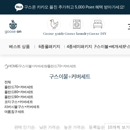
구스온 카카오 플친 추가하고 5,000 Point 혜택 받아가세요!
Goose guide
Goose laundry
Goose DIY
베스트 상품
6종풀패키지
4종세미패키지
구스이불+베개세트
구
HOME
구스이불+커버세트
폴란드70+커버세트
구스이불+커버세트
전체
폴란드70+커버세트
폴란드80+커버세트
폴란드90+커버세트
코지구스+커버세트
리버시블구스+커버세트
여름침구세트
판매 인기순
낮은 가격순
높은 가격순
등록일순