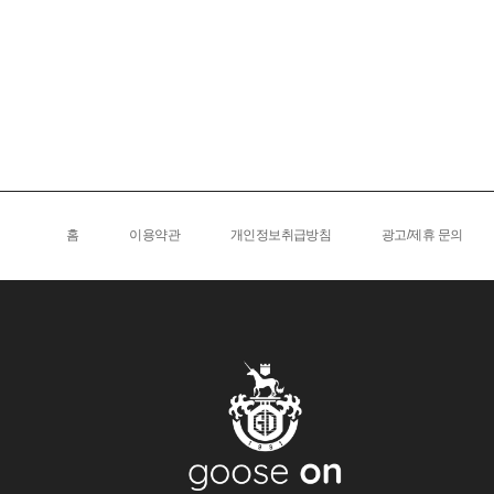
급스러운 손자수를 더해 밋밋하지 않은 
니크함을 더한 커버세트는 침실 분위기
한껏 부드럽고 고급스럽게 만들어 줄것
니다. 구스이불솜+이불커버+베개커버 구성
의 제품입니다.
홈
이용약관
개인정보취급방침
광고/제휴 문의