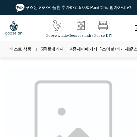
구스온 카카오 플친 추가하고 5,000 Point 혜택 받아가세요!
Goose guide
Goose laundry
Goose DIY
베스트 상품
6종풀패키지
4종세미패키지
구스이불+베개세트
구