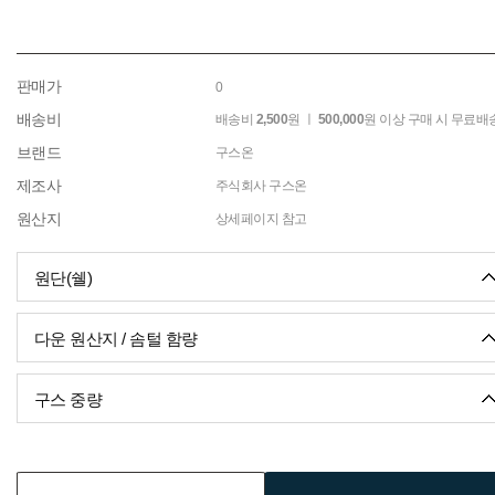
판매가
0
배송비
배송비
2,500
원 ㅣ
500,000
원 이상 구매 시 무료배
브랜드
구스온
제조사
주식회사 구스온
원산지
상세페이지 참고
원단(쉘)
다운 원산지 / 솜털 함량
구스 중량