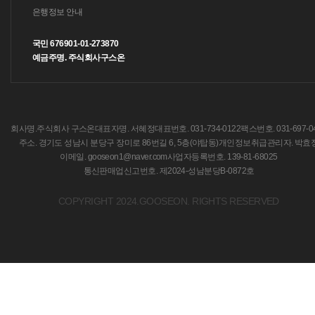
은행정보 안내
국민 676901-01-273870
예금주명. 주식회사구스온
회사명.주식회사 구스온
대표자명. 서혜정
대표번호. 031-734-0122
팩스번호. 031-697-0
주소. 경기도 성남시 분당구 장미로 86번길 6, 5층(야탑동)
개인정보취급관리자. 박효
이메일. gooseon1@naver.com
사업자등록번호. 139-81-68025
통신판매업신고번호. 제2024-성남분당B-0872호
COPYRIGHT 2024.GOOSEON. RIGHTS RESERVED