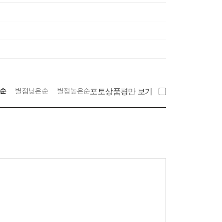
순
별점낮은순
별점높은순
포토상품평만 보기