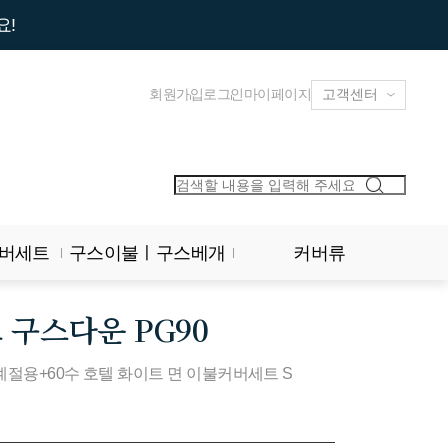
요!
회원가입
로그인
마이페이지
버세트
구스이불ㅣ구스베개
커버류
구스다운 PG90
사계절용+60수 호텔 화이트 면 이불커버세트 S