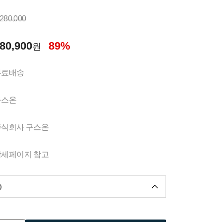
,280,000
80,900
89%
원
무료배송
구스온
주식회사 구스온
상세페이지 참고
0