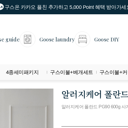
구스온 카카오 플친 추가하고 5,000 Point 혜택 받아가세
se guide
Goose laundry
Goose DIY
4종세미패키지
구스이불+베개세트
구스이불+커
알러지케어 폴란드 
알러지케어 폴란드 PG90 600g 