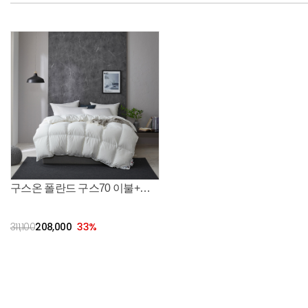
구스온 폴란드 구스70 이불+구스베개 호텔침구 세트
311,100
208,000
33
%