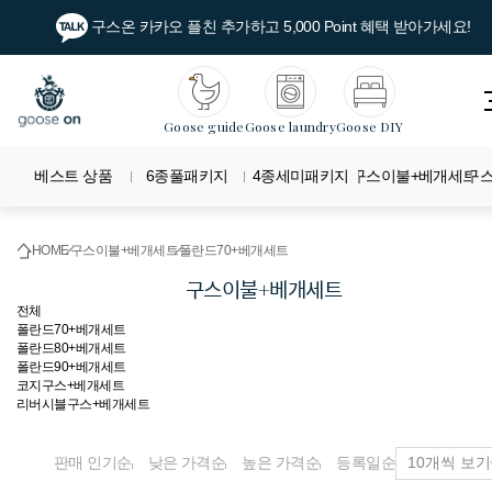
구스온 카카오 플친 추가하고 5,000 Point 혜택 받아가세요!
Goose guide
Goose laundry
Goose DIY
베스트 상품
6종풀패키지
4종세미패키지
구스이불+베개세트
구
HOME
구스이불+베개세트
폴란드70+베개세트
구스이불+베개세트
전체
폴란드70+베개세트
폴란드80+베개세트
폴란드90+베개세트
코지구스+베개세트
리버시블구스+베개세트
판매 인기순
낮은 가격순
높은 가격순
등록일순