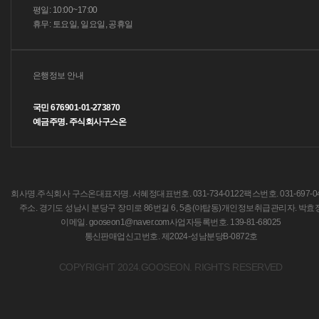
평일: 10:00~17:00
휴무: 토요일, 일요일, 공휴일
은행정보 안내
국민 676901-01-273870
예금주명. 주식회사구스온
회사명.주식회사 구스온
대표자명. 서혜정
대표번호. 031-734-0122
팩스번호. 031-697-0
주소. 경기도 성남시 분당구 장미로 86번길 6, 5층(야탑동)
개인정보취급관리자. 박효
이메일. gooseon1@naver.com
사업자등록번호. 139-81-68025
통신판매업신고번호. 제2024-성남분당B-0872호
COPYRIGHT 2024.GOOSEON. RIGHTS RESERVED