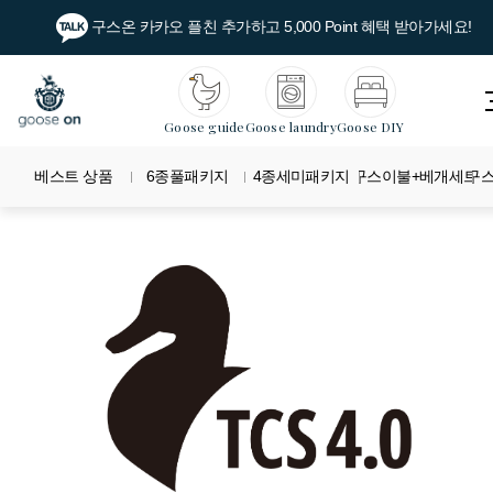
구스온 카카오 플친 추가하고 5,000 Point 혜택 받아가세요!
Goose guide
Goose laundry
Goose DIY
베스트 상품
6종풀패키지
4종세미패키지
구스이불+베개세트
구