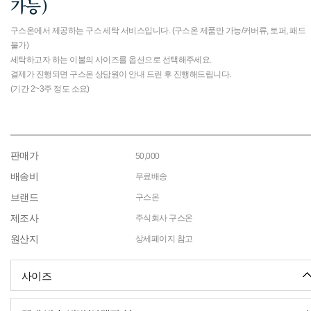
가능)
구스온에서 제공하는 구스 세탁 서비스입니다. (구스온 제품만 가능/커버류, 토퍼, 패드
불가)
세탁하고자 하는 이불의 사이즈를 옵션으로 선택해주세요.
결제가 진행되면 구스온 상담원이 안내 드린 후 진행해드립니다.
(기간 2~3주 정도 소요)
판매가
50,000
배송비
무료배송
브랜드
구스온
제조사
주식회사 구스온
원산지
상세페이지 참고
사이즈