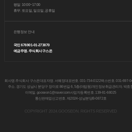
평일: 10:00~17:00
휴무: 토요일, 일요일, 공휴일
은행정보 안내
국민 676901-01-273870
예금주명. 주식회사구스온
회사명.주식회사 구스온
대표자명. 서혜정
대표번호. 031-734-0122
팩스번호. 031-697-0
주소. 경기도 성남시 분당구 장미로 86번길 6, 5층(야탑동)
개인정보취급관리자. 박효
이메일. gooseon1@naver.com
사업자등록번호. 139-81-68025
통신판매업신고번호. 제2024-성남분당B-0872호
COPYRIGHT 2024.GOOSEON. RIGHTS RESERVED