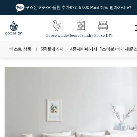
구스온 카카오 플친 추가하고 5,000 Point 혜택 받아가세요!
Goose guide
Goose laundry
Goose DIY
베스트 상품
6종풀패키지
4종세미패키지
구스이불+베개세트
구