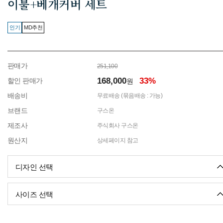
이불+베개커버 세트
인기
MD추천
판매가
251,100
168,000
33%
할인 판매가
원
배송비
무료배송 (묶음배송 : 가능)
브랜드
구스온
제조사
주식회사 구스온
원산지
상세페이지 참고
디자인 선택
사이즈 선택