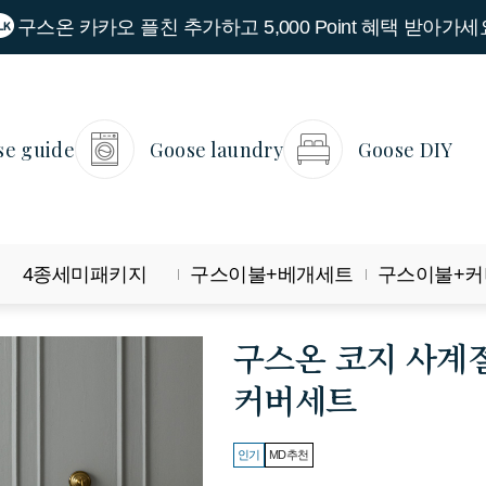
구스온 카카오 플친 추가하고 5,000 Point 혜택 받아가세
se guide
Goose laundry
Goose DIY
4종세미패키지
구스이불+베개세트
구스이불+커
구스온 코지 사계
커버세트
인기
MD추천