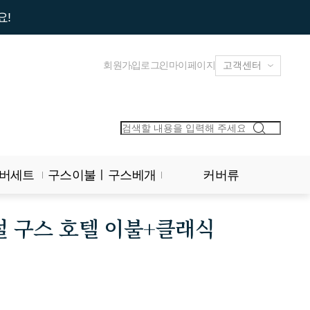
요!
회원가입
로그인
마이페이지
버세트
구스이불ㅣ구스베개
커버류
절 구스 호텔 이불+클래식