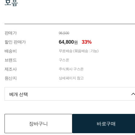
모음
판매가
96,500
64,800
33%
할인 판매가
원
배송비
무료배송 (묶음배송 : 가능)
브랜드
구스온
제조사
주식회사 구스온
원산지
상세페이지 참고
베개 선택
장바구니
바로구매