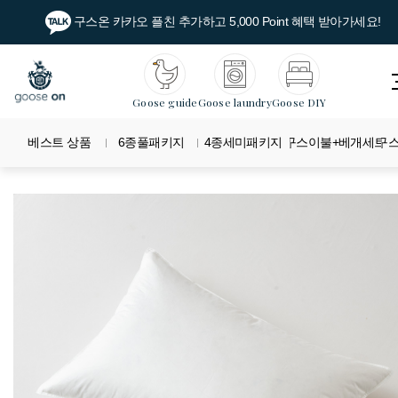
구스온 카카오 플친 추가하고 5,000 Point 혜택 받아가세요!
Goose guide
Goose laundry
Goose DIY
베스트 상품
6종풀패키지
4종세미패키지
구스이불+베개세트
구