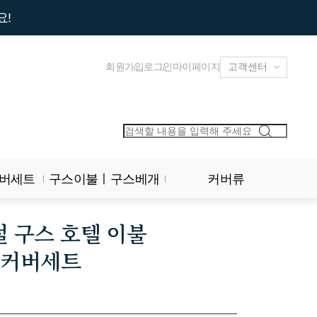
요!
회원가입
로그인
마이페이지
버세트
구스이불ㅣ구스베개
커버류
 구스 호텔 이불
 커버세트