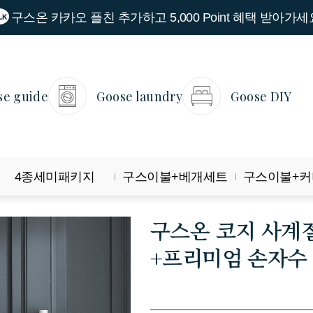
구스온 카카오 플친 추가하고 5,000 Point 혜택 받아가세
se guide
Goose laundry
Goose DIY
4종세미패키지
구스이불+베개세트
구스이불+커
구스온 코지 사계절
+프리미엄 손자수