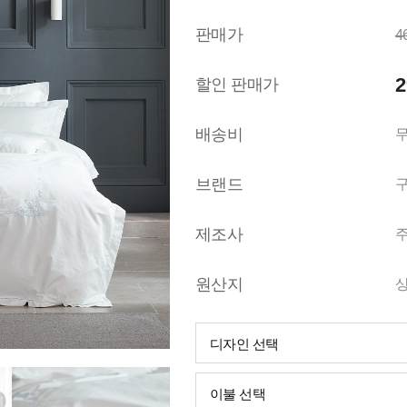
판매가
4
2
할인 판매가
배송비
무
브랜드
제조사
원산지
디자인 선택
이불 선택