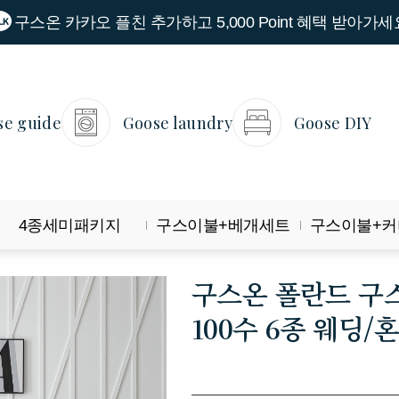
구스온 카카오 플친 추가하고 5,000 Point 혜택 받아가세
se guide
Goose laundry
Goose DIY
4종세미패키지
구스이불+베개세트
구스이불+커
구스온 폴란드 구스
100수 6종 웨딩/