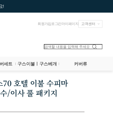
요!
회원가입
로그인
마이페이지
버세트
구스이불ㅣ구스베개
커버류
70 호텔 이불 수피마
혼수/이사 풀 패키지