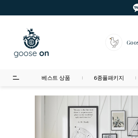
Goo
베스트 상품
6종풀패키지