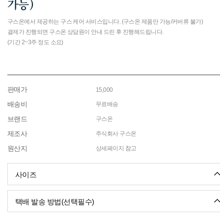
가능)
구스온에서 제공하는 구스 케어 서비스입니다. (구스온 제품만 가능/커버류 불가)
결제가 진행되면 구스온 상담원이 안내 드린 후 진행해드립니다.
(기간 2~3주 정도 소요)
판매가
15,000
배송비
무료배송
브랜드
구스온
제조사
주식회사 구스온
원산지
상세페이지 참고
사이즈
택배 발송 방법(선택필수)