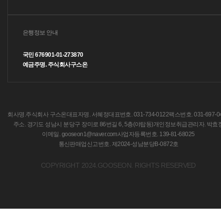
은행정보 안내
국민 676901-01-273870
예금주명. 주식회사구스온
회사명.주식회사 구스온
대표자명. 서혜정
대표번호. 031-734-0122
팩스번호. 031-697-0
주소. 경기도 성남시 분당구 장미로 86번길 6, 5층(야탑동)
개인정보취급관리자. 박효
이메일. gooseon1@naver.com
사업자등록번호. 139-81-68025
통신판매업신고번호. 제2024-성남분당B-0872호
COPYRIGHT 2024.GOOSEON. RIGHTS RESERVED