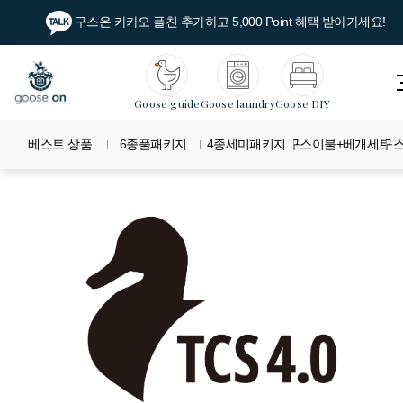
구스온 카카오 플친 추가하고 5,000 Point 혜택 받아가세요!
Goose guide
Goose laundry
Goose DIY
베스트 상품
6종풀패키지
4종세미패키지
구스이불+베개세트
구