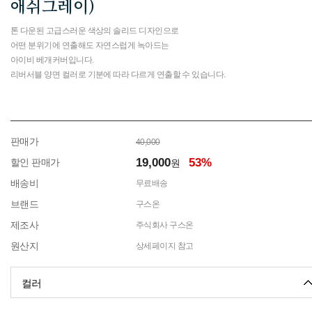
애쉬그레이)
톤 다운된 고급스러운 색상의 솔리드 디자인으로
어떤 분위기에 연출해도 자연스럽게 녹아드는
아이비 베개커버입니다.
리버서블 양면 컬러로 기분에 따라 다르게 연출할 수 있습니다.
판매가
40,000
19,000
53%
할인 판매가
원
배송비
무료배송
브랜드
구스온
제조사
주식회사 구스온
원산지
상세페이지 참고
컬러