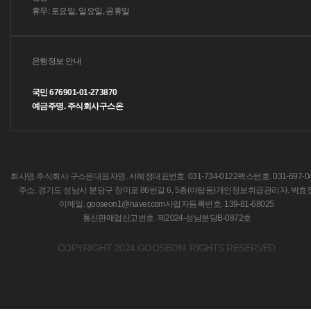
휴무: 토요일, 일요일, 공휴일
은행정보 안내
국민 676901-01-273870
예금주명. 주식회사구스온
회사명.주식회사 구스온
대표자명. 서혜정
대표번호. 031-734-0122
팩스번호. 031-697-0
주소. 경기도 성남시 분당구 장미로 86번길 6, 5층(야탑동)
개인정보취급관리자. 박효
이메일. gooseon1@naver.com
사업자등록번호. 139-81-68025
통신판매업신고번호. 제2024-성남분당B-0872호
COPYRIGHT 2024.GOOSEON. RIGHTS RESERVED