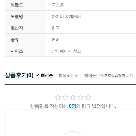
브랜드
구스온
모델명
아이비 베개커버
원산지
한국
종류
커버
사이즈
상세페이지 참고
상품후기(0)
최신순
별점낮은순
별점높은순
포토상품평만 보기
상품평을 작성하신
0명
의 평균 별점입니다.