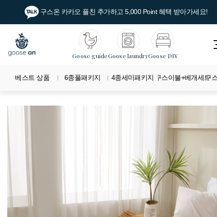
구스온 카카오 플친 추가하고 5,000 Point 혜택 받아가세요!
Goose guide
Goose laundry
Goose DIY
베스트 상품
6종풀패키지
4종세미패키지
구스이불+베개세트
구