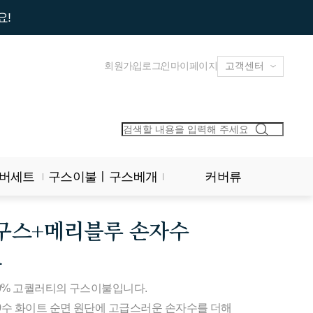
요!
회원가입
로그인
마이페이지
버세트
구스이불ㅣ구스베개
커버류
 구스+메리블루 손자수
트
30% 고퀄러티의 구스이불입니다.
60수 화이트 순면 원단에 고급스러운 손자수를 더해