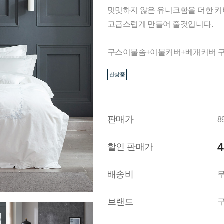
밋밋하지 않은 유니크함을 더한 커
고급스럽게 만들어 줄것입니다.
구스이불솜+이불커버+베개커버 구
신상품
판매가
8
4
할인 판매가
배송비
브랜드