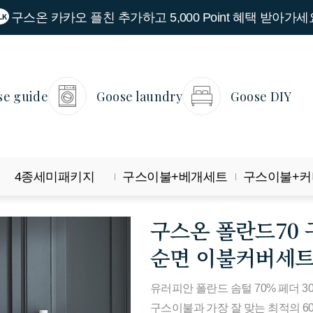
구스온 카카오 플친 추가하고 5,000 Point 혜택 받아가세
se guide
Goose laundry
Goose DIY
4종세미패키지
구스이불+베개세트
구스이불+커
구스온 폴란드70
순면 이불커버세
유러피안 폴란드 솜털 70% 페더 
구스이불과 가장 잘 맞는 최적의 